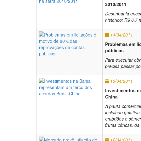
2010/2011
Desenbahia encer
histórico: R$ 6,7
14/04/2011
Problemas em li
públicas
Para executar obr
precisa passar po
13/04/2011
Investimentos n
China
A pauta comercia
incluindo gelatin
embriões e sêmen 
frutas cítricas, da
12/04/2011