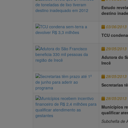
Estudo revela
destino inad
03/06/2013
TCU condena 
29/05/2013
Adutora do Sã
Irecê
28/05/2013
Secretarias t
28/05/2013
Municípios re
qualificar at
Subchefia de 