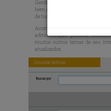
Gestão Pública e Atualidade é o
bem a sua área de atuação, mas
de tudo. Seu conhecimento se refl
Acompanhe aqui os principais
administração pública, economi
muitos outros temas de seu inter
atualizados.
Consultar Notícias
Buscar por