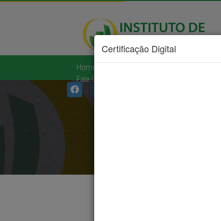
Certificação Digital
Home
|
Institucional
|
Serviços
|
Diá
Fale Conosco
|
Links Úteis