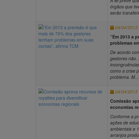
A lei prevê qu
órgãos que ti
serão transfer
04/04/2013
“Em 2013 a p
problemas em
De acordo com
gestores não.
incongruências
como a crise 
problema. M...
04/04/2013
Comissão apro
economias re
Conforme a pr
ações de educ
ambientais e 
arranjos produ