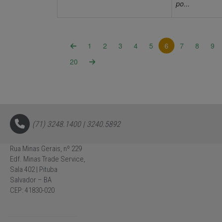
po...
(current)
1
2
3
4
5
6
7
8
9
20
(71) 3248.1400 | 3240.5892
Rua Minas Gerais, nº 229
Edf. Minas Trade Service,
Sala 402 | Pituba
Salvador – BA
CEP: 41830-020