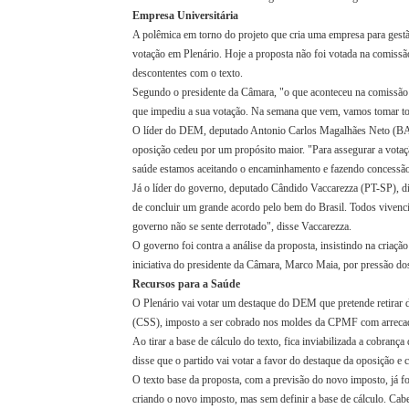
Empresa Universitária
A polêmica em torno do projeto que cria uma empresa para gestão
votação em Plenário. Hoje a proposta não foi votada na comissão 
descontentes com o texto.
Segundo o presidente da Câmara, "o que aconteceu na comissão 
que impediu a sua votação. Na semana que vem, vamos tomar to
O líder do DEM, deputado Antonio Carlos Magalhães Neto (BA),
oposição cedeu por um propósito maior. "Para assegurar a votaç
saúde estamos aceitando o encaminhamento e fazendo concessão
Já o líder do governo, deputado Cândido Vaccarezza (PT-SP), 
de concluir um grande acordo pelo bem do Brasil. Todos vivenc
governo não se sente derrotado", disse Vaccarezza.
O governo foi contra a análise da proposta, insistindo na criaçã
iniciativa do presidente da Câmara, Marco Maia, por pressão dos
Recursos para a Saúde
O Plenário vai votar um destaque do DEM que pretende retirar 
(CSS), imposto a ser cobrado nos moldes da CPMF com arrecada
Ao tirar a base de cálculo do texto, fica inviabilizada a cobra
disse que o partido vai votar a favor do destaque da oposição e c
O texto base da proposta, com a previsão do novo imposto, já fo
criando o novo imposto, mas sem definir a base de cálculo. Cabe