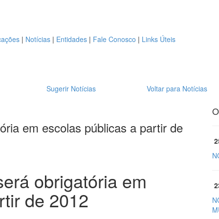
cações
|
Notícias
|
Entidades
|
Fale Conosco
|
Links Úteis
Sugerir Notícias
Voltar para Notícias
O
ória em escolas públicas a partir de
2
N
será obrigatória em
2
rtir de 2012
N
M