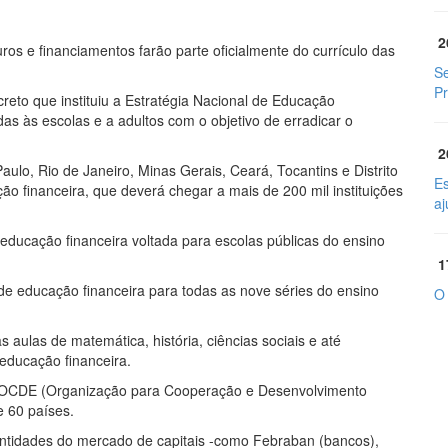
2
s e financiamentos farão parte oficialmente do currículo das
Se
Pr
eto que instituiu a Estratégia Nacional de Educação
das às escolas e a adultos com o objetivo de erradicar o
2
ulo, Rio de Janeiro, Minas Gerais, Ceará, Tocantins e Distrito
Es
ão financeira, que deverá chegar a mais de 200 mil instituições
aj
educação financeira voltada para escolas públicas do ensino
1
 educação financeira para todas as nove séries do ensino
O
 aulas de matemática, história, ciências sociais e até
 educação financeira.
la OCDE (Organização para Cooperação e Desenvolvimento
e 60 países.
e entidades do mercado de capitais -como Febraban (bancos),