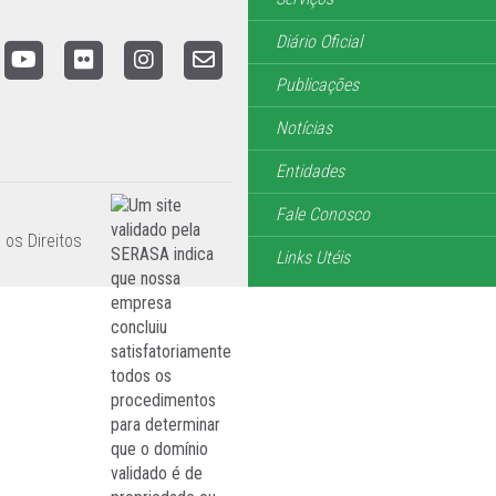
Diário Oficial
Publicações
Notícias
Entidades
Fale Conosco
 os Direitos
Links Utéis