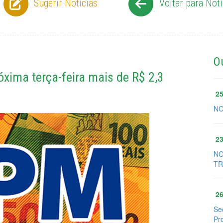
Sugerir Notícias
Voltar para Notí
O
xima terça-feira mais de R$ 2,3
25
NO
23
NO
TR
26
Se
Pr