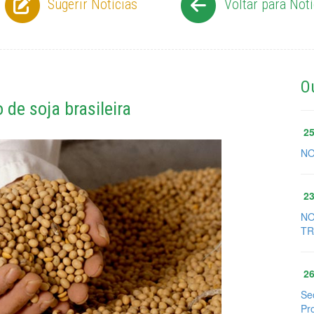
Sugerir Notícias
Voltar para Notí
O
de soja brasileira
25
NO
23
NO
TR
26
Se
Pr