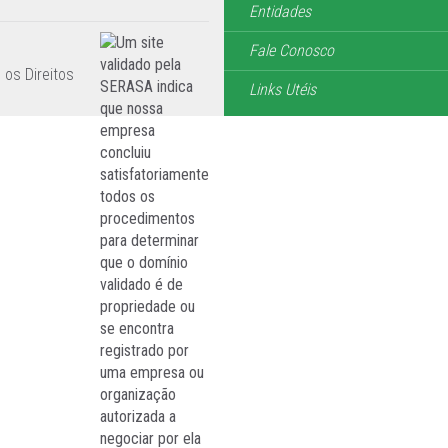
Entidades
Fale Conosco
 os Direitos
Links Utéis