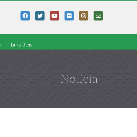
o
|
Links Úteis
Notícia