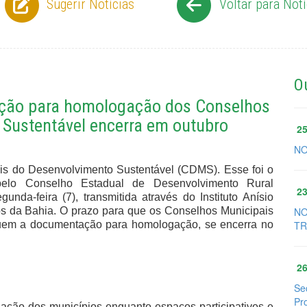
Sugerir Notícias
Voltar para Notí
O
ação para homologação dos Conselhos
 Sustentável encerra em outubro
25
NO
ais do Desenvolvimento Sustentável (CDMS). Esse foi o
 pelo Conselho Estadual de Desenvolvimento Rural
23
nda-feira (7), transmitida através do Instituto Anísio
ios da Bahia. O prazo para que os Conselhos Municipais
NO
guem a documentação para homologação, se encerra no
TR
26
Se
Pr
ação dos municípios enquanto espaços participativos e