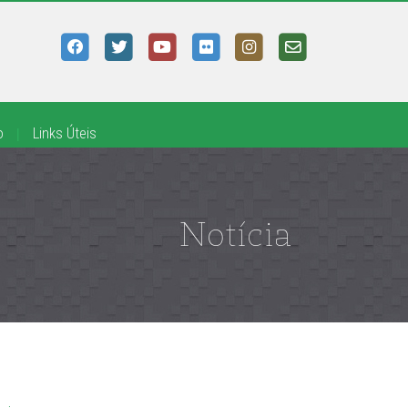
o
|
Links Úteis
Notícia