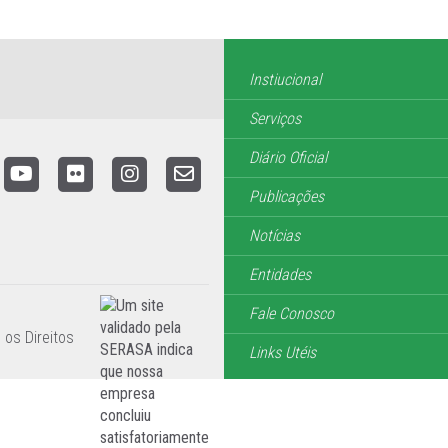
Instiucional
Serviços
Diário Oficial
Publicações
Notícias
Entidades
Fale Conosco
 os Direitos
Links Utéis