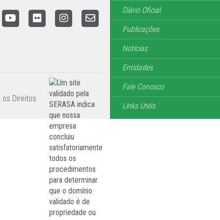
Diário Oficial
Publicações
Notícias
Entidades
Fale Conosco
 os Direitos
Links Utéis