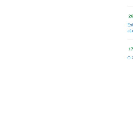
26
Es
aj
17
O 