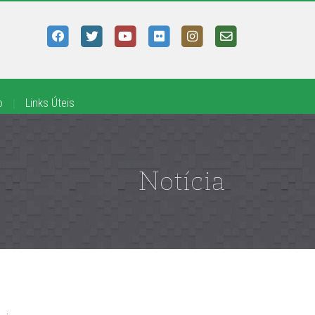
o
|
Links Úteis
Notícia