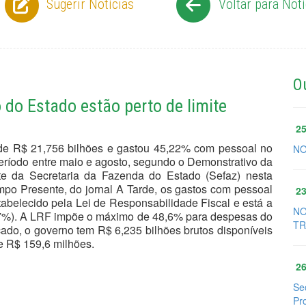
Sugerir Notícias
Voltar para Notí
O
do Estado estão perto de limite
25
 de R$ 21,756 bilhões e gastou 45,22% com pessoal no
NO
período entre maio e agosto, segundo o Demonstrativo da
te da Secretaria da Fazenda do Estado (Sefaz) nesta
mpo Presente, do jornal A Tarde, os gastos com pessoal
23
stabelecido pela Lei de Responsabilidade Fiscal e está a
NO
17%). A LRF impõe o máximo de 48,6% para despesas do
TR
ado, o governo tem R$ 6,235 bilhões brutos disponíveis
e R$ 159,6 milhões.
26
Se
Pr