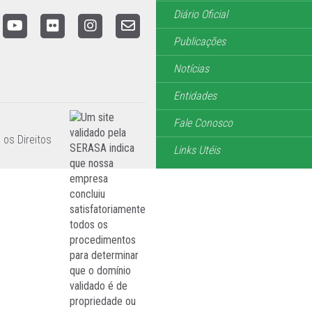
Diário Oficial
Publicações
Notícias
Entidades
Fale Conosco
 os Direitos
Links Utéis