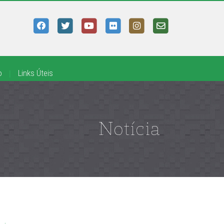
o
|
Links Úteis
Notícia