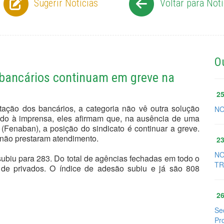
Sugerir Notícias
Voltar para Notí
O
bancários continuam em greve na
25
estação dos bancários, a categoria não vê outra solução
NO
do à imprensa, eles afirmam que, na ausência de uma
Fenaban), a posição do sindicato é continuar a greve.
 não prestaram atendimento.
23
NO
ubiu para 283. Do total de agências fechadas em todo o
TR
de privados. O índice de adesão subiu e já são 808
26
Se
Pr