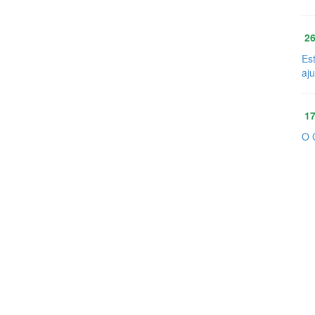
26
Es
aj
17
O 