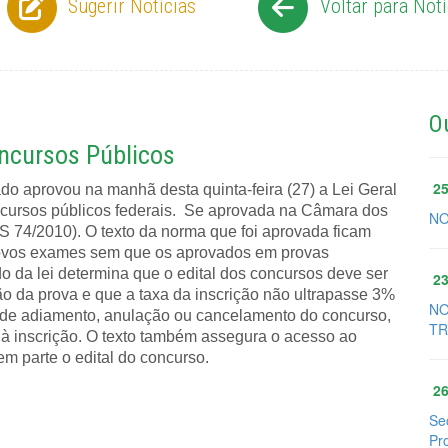
Sugerir Notícias
Voltar para Notí
O
ncursos Públicos
25
o aprovou na manhã desta quinta-feira (27) a Lei Geral
cursos públicos federais. Se aprovada na Câmara dos
NO
LS 74/2010). O texto da norma que foi aprovada ficam
 novos exames sem que os aprovados em provas
 da lei determina que o edital dos concursos deve ser
23
o da prova e que a taxa da inscrição não ultrapasse 3%
NO
 de adiamento, anulação ou cancelamento do concurso,
TR
o à inscrição. O texto também assegura o acesso ao
em parte o edital do concurso.
26
Se
Pr