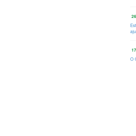
26
Es
aj
17
O 