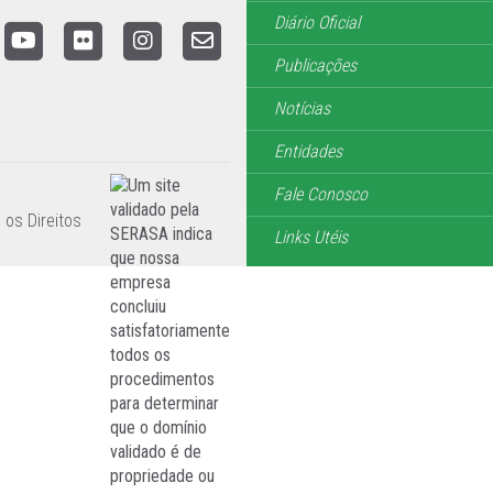
Diário Oficial
Publicações
Notícias
Entidades
Fale Conosco
 os Direitos
Links Utéis