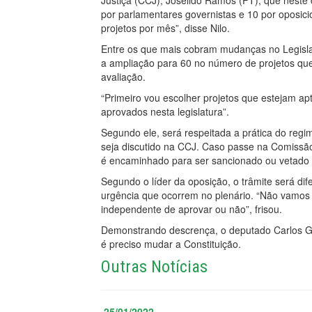
Justiça (CCJ), Joseildo Ramos (PT), que neste
por parlamentares governistas e 10 por oposici
projetos por mês”, disse Nilo.
Entre os que mais cobram mudanças no Legisla
a ampliação para 60 no número de projetos que s
avaliação.
“Primeiro vou escolher projetos que estejam a
aprovados nesta legislatura”.
Segundo ele, será respeitada a prática do regi
seja discutido na CCJ. Caso passe na Comissão
é encaminhado para ser sancionado ou vetado
Segundo o líder da oposição, o trâmite será d
urgência que ocorrem no plenário. “Não vamos
independente de aprovar ou não”, frisou.
Demonstrando descrença, o deputado Carlos Ga
é preciso mudar a Constituição.
Outras Notícias
25/01/2022