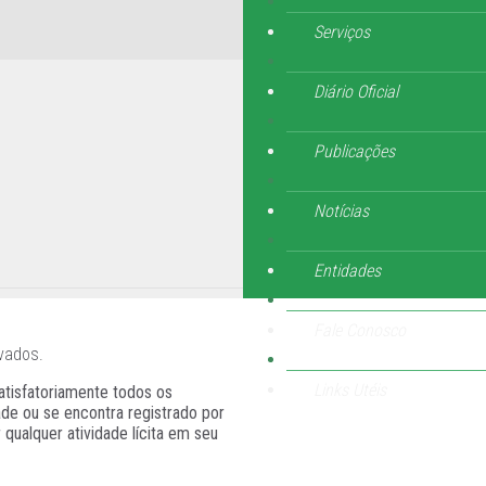
Serviços
Diário Oficial
Publicações
Notícias
Entidades
Fale Conosco
vados.
Links Utéis