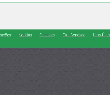
icações
Notícias
Entidades
Fale Conosco
Links Útei
|
|
|
|