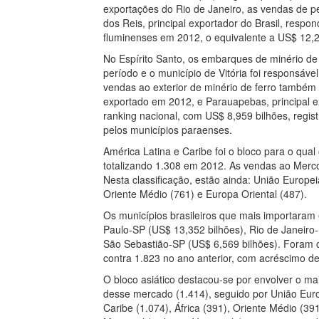
exportações do Rio de Janeiro, as vendas de p
dos Reis, principal exportador do Brasil, resp
fluminenses em 2012, o equivalente a US$ 12,2
No Espírito Santo, os embarques de minério de
período e o município de Vitória foi responsáv
vendas ao exterior de minério de ferro també
exportado em 2012, e Parauapebas, principal e
ranking nacional, com US$ 8,959 bilhões, regis
pelos municípios paraenses.
América Latina e Caribe foi o bloco para o qua
totalizando 1.308 em 2012. As vendas ao Mercos
Nesta classificação, estão ainda: União Europeia
Oriente Médio (761) e Europa Oriental (487).
Os municípios brasileiros que mais importara
Paulo-SP (US$ 13,352 bilhões), Rio de Janeiro
São Sebastião-SP (US$ 6,569 bilhões). Foram 
contra 1.823 no ano anterior, com acréscimo d
O bloco asiático destacou-se por envolver o m
desse mercado (1.414), seguido por União Euro
Caribe (1.074), África (391), Oriente Médio (39