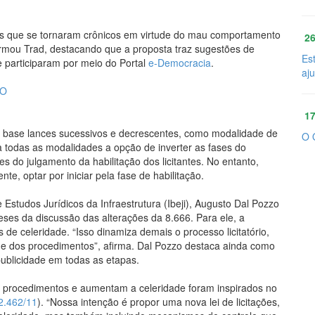
rais que se tornaram crônicos em virtude do mau comportamento
26
irmou Trad, destacando que a proposta traz sugestões de
Es
ue participaram por meio do Portal
e-Democracia
.
aj
ÃO
17
r base lances sucessivos e decrescentes, como modalidade de
O 
a todas as modalidades a opção de inverter as fases do
 do julgamento da habilitação dos licitantes. No entanto,
te, optar por iniciar pela fase de habilitação.
e Estudos Jurídicos da Infraestrutura (Ibeji), Augusto Dal Pozzo
meses da discussão das alterações da 8.666. Para ele, a
de celeridade. “Isso dinamiza demais o processo licitatório,
ade dos procedimentos”, afirma. Dal Pozzo destaca ainda como
ublicidade em todas as etapas.
am procedimentos e aumentam a celeridade foram inspirados no
2.462/11
). “Nossa intenção é propor uma nova lei de licitações,