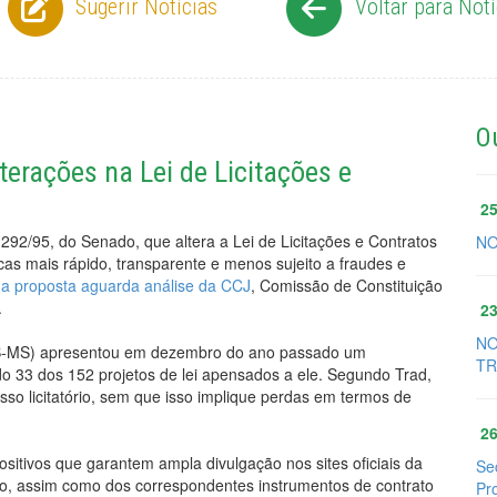
Sugerir Notícias
Voltar para Notí
O
erações na Lei de Licitações e
25
1292/95, do Senado, que altera a Lei de
Licitações
e Contratos
NO
cas mais rápido, transparente e menos sujeito a fraudes e
,
a proposta aguarda análise da CCJ
, Comissão de Constituição
.
23
NO
DB-MS) apresentou em dezembro do ano passado um
TR
ndo 33 dos 152 projetos de lei
apensados
a ele. Segundo Trad,
sso licitatório, sem que isso implique perdas em termos de
26
positivos que garantem ampla divulgação nos sites oficiais da
Se
ção, assim como dos correspondentes instrumentos de contrato
Pr