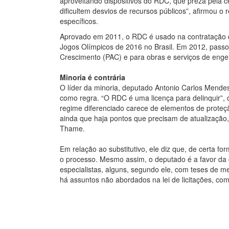
aproveitando dispositivos do RDC, que preza pela 
dificultem desvios de recursos públicos”, afirmou 
específicos.
Aprovado em 2011, o RDC é usado na contratação d
Jogos Olímpicos de 2016 no Brasil. Em 2012, pass
Crescimento (PAC) e para obras e serviços de enge
Minoria é contrária
O líder da minoria, deputado Antonio Carlos Mend
como regra. “O RDC é uma licença para delinquir”, 
regime diferenciado carece de elementos de proteção
ainda que haja pontos que precisam de atualização
Thame.
Em relação ao substitutivo, ele diz que, de certa f
o processo. Mesmo assim, o deputado é a favor da c
especialistas, alguns, segundo ele, com teses de 
há assuntos não abordados na lei de licitações, com