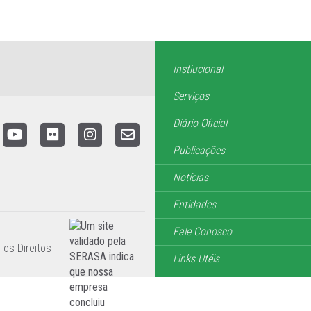
Instiucional
Serviços
Diário Oficial
Publicações
Notícias
Entidades
Fale Conosco
 os Direitos
Links Utéis