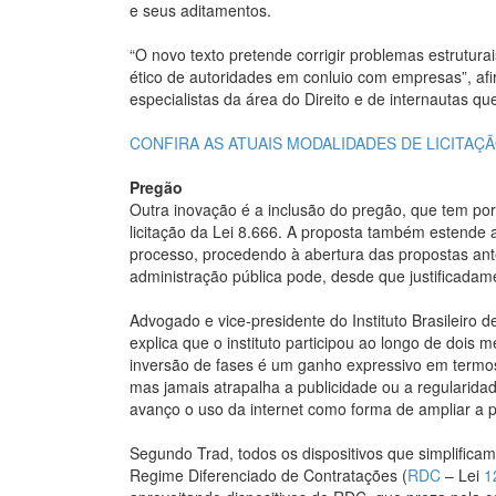
e seus aditamentos.
“O novo texto pretende corrigir problemas estrutu
ético de autoridades em conluio com empresas”, af
especialistas da área do Direito e de internautas q
CONFIRA AS ATUAIS MODALIDADES DE LICITAÇ
Pregão
Outra inovação é a inclusão do pregão, que tem po
licitação da Lei 8.666. A proposta também estende 
processo, procedendo à abertura das propostas antes
administração pública pode, desde que justificadamen
Advogado e vice-presidente do Instituto Brasileiro d
explica que o instituto participou ao longo de dois 
inversão de fases é um ganho expressivo em termos 
mas jamais atrapalha a publicidade ou a regularid
avanço o uso da internet como forma de ampliar a p
Segundo Trad, todos os dispositivos que simplific
Regime Diferenciado de Contratações (
RDC
– Lei
1