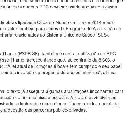
celeridade, mas também incluindo mecanismos de controle que
o relator, para quem o RDC deve ser usado apenas em casos
e obras ligadas à Copa do Mundo da Fifa de 2014 e aos
ou a valer também para ações do Programa de Aceleração do
nharia relacionados ao Sistema Único de Saúde (SUS).
es Thame (PSDB-SP), também é contra a utilização do RDC
disse Thame, acrescentando que, ao contrário da 8.666, o
. “A lei atual de licitações é boa e tem cumprido o seu papel,
, como a inserção do pregão e de prazos menores”, afirma
orma, o texto já assegura algumas atualizações importantes para
riação de uma comissão especial. A ideia é ouvir diversos
mestrado e doutorado sobre o tema. Thame explica que ainda
o a questão das parcerias público-privadas.