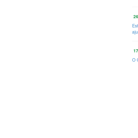
26
Es
aj
17
O 