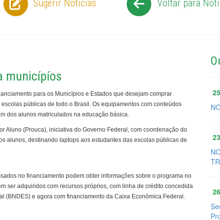
Sugerir Notícias
Voltar para Notí
O
a municípíos
25
inanciamento para os Municípios e Estados que desejam comprar
e escolas públicas de todo o Brasil. Os equipamentos com conteúdos
NO
em dos alunos matriculados na educação básica.
r Aluno (Prouca), iniciativa do Governo Federal, com coordenação do
23
dos alunos, destinando laptops aos estudantes das escolas públicas de
NO
TR
essados no financiamento podem obter informações sobre o programa no
m ser adquiridos com recursos próprios, com linha de crédito concedida
26
al (BNDES) e agora com financiamento da Caixa Econômica Federal.
Se
Pr