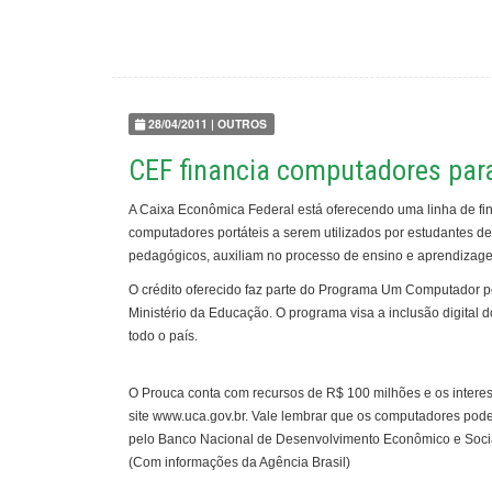
28/04/2011 | OUTROS
CEF financia computadores par
A Caixa Econômica Federal está oferecendo uma linha de f
computadores portáteis a serem utilizados por estudantes d
pedagógicos, auxiliam no processo de ensino e aprendizag
O crédito oferecido faz parte do Programa Um Computador po
Ministério da Educação. O programa visa a inclusão digital 
todo o país.
O Prouca conta com recursos de R$ 100 milhões e os inter
site www.uca.gov.br. Vale lembrar que os computadores pode
pelo Banco Nacional de Desenvolvimento Econômico e Soci
(Com informações da Agência Brasil)