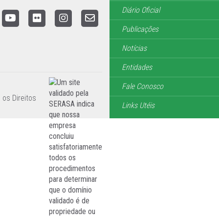
Diário Oficial
Publicações
Notícias
Entidades
Fale Conosco
 os Direitos
Links Utéis