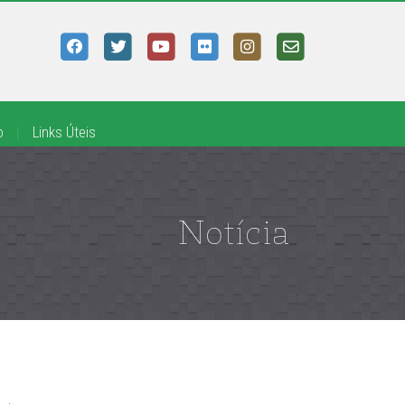
o
|
Links Úteis
Notícia