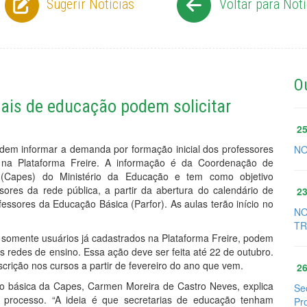
Sugerir Notícias
Voltar para Notí
O
pais de educação podem solicitar
25
odem informar a demanda por formação inicial dos professores
NO
, na Plataforma Freire. A informação é da Coordenação de
 (Capes) do Ministério da Educação e tem como objetivo
sores da rede pública, a partir da abertura do calendário de
23
essores da Educação Básica (Parfor). As aulas terão início no
NO
TR
somente usuários já cadastrados na Plataforma Freire, podem
as redes de ensino. Essa ação deve ser feita até 22 de outubro.
crição nos cursos a partir de fevereiro do ano que vem.
26
o básica da Capes, Carmen Moreira de Castro Neves, explica
Se
 processo. “A ideia é que secretarias de educação tenham
Pr