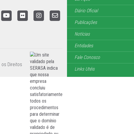
Diário Oficial
Publicações
Notícias
Entidades
Fale Conosco
 os Direitos
Links Utéis