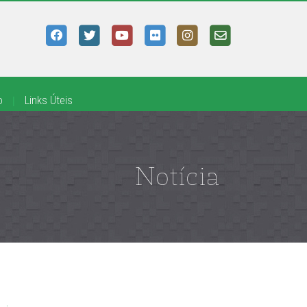
o
|
Links Úteis
Notícia