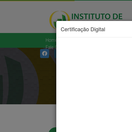
Certificação Digital
Home
|
Institucional
|
Serviços
|
Diá
Fale Conosco
|
Links Úteis