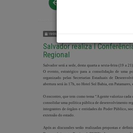
Voltar para Notícias
19/09/2012 | EVENTOS
Salvador realiza I Conferênc
Regional
Salvador será a sede, desta quarta a sexta-feira (19 a 2
O evento, estratégico para a consolidação de uma po
organizado pelas Secretarias Estaduais de Desenvolv
abertura será às 17h, no Hotel Sol Bahia, em Patamares, 
O encontro, que tem como tema “A gente valoriza cada c
consolidar uma política pública de desenvolvimento regi
integrantes de órgãos e entidades do Poder Público, soc
extensão do estado.
Após as discussões serão realizadas propostas e defini