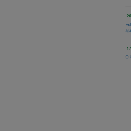
26
Es
aj
17
O 