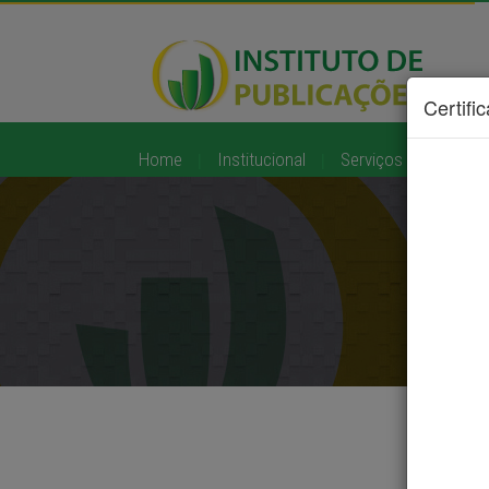
Certifi
Home
|
Institucional
|
Serviços
|
Diário O