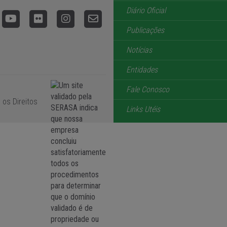
Diário Oficial
Publicações
Notícias
Entidades
Fale Conosco
 os Direitos
Links Utéis