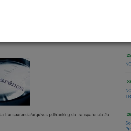
Sugerir Notícias
Voltar para Notí
O
25
NO
23
NO
TR
26
a-transparencia/arquivos-pdf/ranking-da-transparencia-2a-
Se
Pr