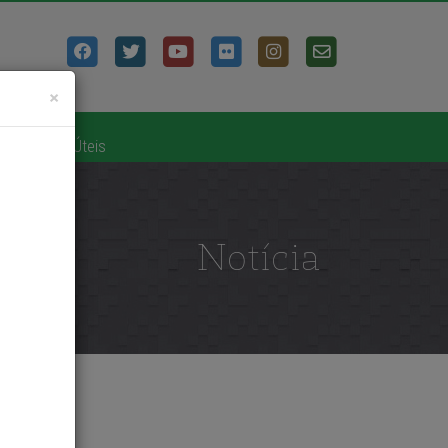
Fechar
×
o
|
Links Úteis
Notícia