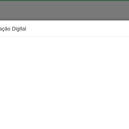
cação Digital
ficial
|
Publicações
|
Notícias
|
Entidades
|
Fale Conosc