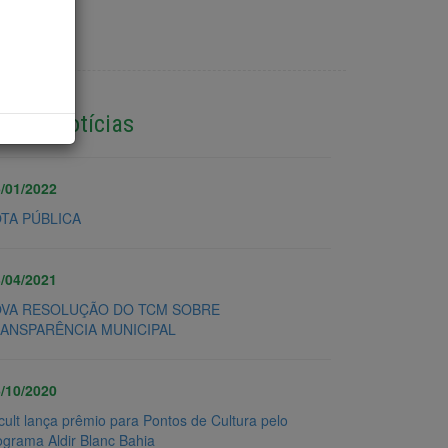
cias
utras Notícias
/01/2022
TA PÚBLICA
/04/2021
VA RESOLUÇÃO DO TCM SOBRE
ANSPARÊNCIA MUNICIPAL
/10/2020
cult lança prêmio para Pontos de Cultura pelo
ograma Aldir Blanc Bahia