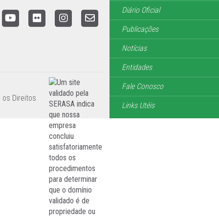
Diário Oficial
Publicações
Notícias
Entidades
Fale Conosco
 os Direitos
Links Utéis