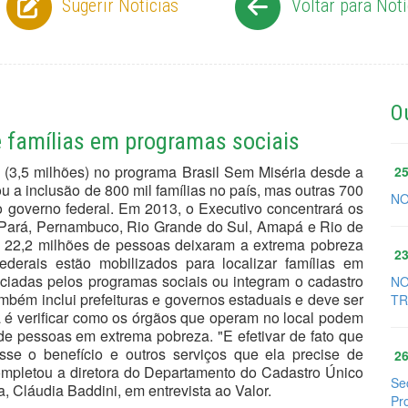
Sugerir Notícias
Voltar para Notí
O
 famílias em programas sociais
 (3,5 milhões) no programa Brasil Sem Miséria desde a
25
u a inclusão de 800 mil famílias no país, mas outras 700
NO
o governo federal. Em 2013, o Executivo concentrará os
 Pará, Pernambuco, Rio Grande do Sul, Amapá e Rio de
de 22,2 milhões de pessoas deixaram a extrema pobreza
23
derais estão mobilizados para localizar famílias em
iciadas pelos programas sociais ou integram o cadastro
NO
mbém inclui prefeituras e governos estaduais e deve ser
TR
ia é verificar como os órgãos que operam no local podem
 de pessoas em extrema pobreza. "E efetivar de fato que
se o benefício e outros serviços que ela precise de
26
completou a diretora do Departamento do Cadastro Único
Se
 Cláudia Baddini, em entrevista ao Valor.
Pr