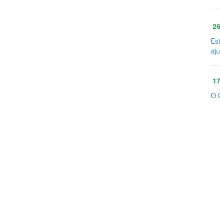
26
Es
aj
17
O 