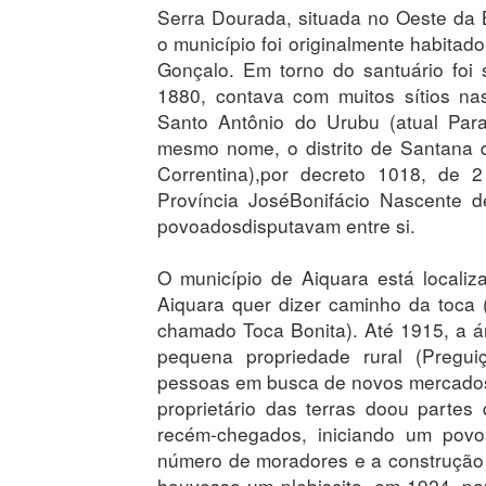
Serra Dourada, situada no Oeste da 
o município foi originalmente habita
Gonçalo. Em torno do santuário fo
1880, contava com muitos sítios nas
Santo Antônio do Urubu (atual Par
mesmo nome, o distrito de Santana d
Correntina),por decreto 1018, de
Província JoséBonifácio Nascente de
povoadosdisputavam entre si.
O município de Aiquara está localiz
Aiquara quer dizer caminho da toca 
chamado Toca Bonita). Até 1915, a á
pequena propriedade rural (Pregu
pessoas em busca de novos mercados d
proprietário das terras doou parte
recém-chegados, iniciando um pov
número de moradores e a construção 
houvesse um plebiscito, em 1924, p