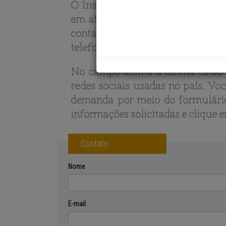
O Instituto de Pesquisas Municipa
em atender às suas solicitações. 
contato direto com a equipe IP
telefones e e-mail do Instituto, 
No campo acima à direita estão 
redes sociais usadas no país. V
demanda por meio do formulári
informações solicitadas e clique e
Contato
Nome
E-mail