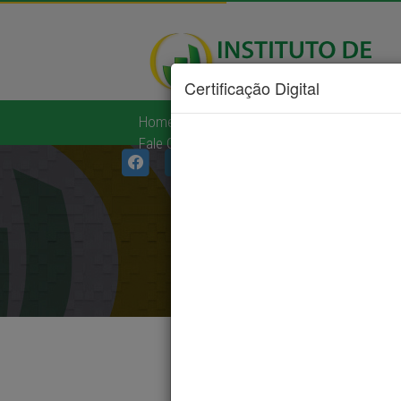
Certificação Digital
Home
|
Institucional
|
Serviços
|
Diá
Fale Conosco
|
Links Úteis