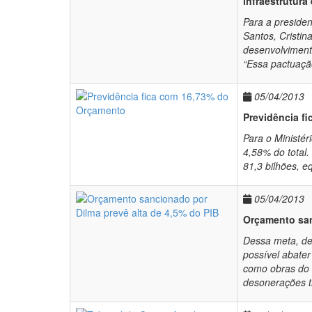
infraestrutura
Para a preside
Santos, Cristin
desenvolviment
“Essa pactuaçã
05/04/2013
Previdência f
Para o Ministér
4,58% do total
81,3 bilhões, e
05/04/2013
Orçamento san
Dessa meta, de
possível abater
como obras do 
desonerações tr