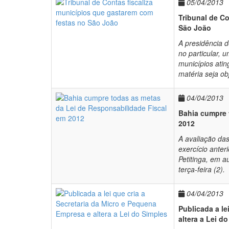
05/04/2013
Tribunal de C
São João
A presidência 
no particular, 
municípios atin
matéria seja ob
04/04/2013
Bahia cumpre 
2012
A avaliação das
exercício anter
Petitinga, em a
terça-feira (2).
04/04/2013
Publicada a le
altera a Lei d