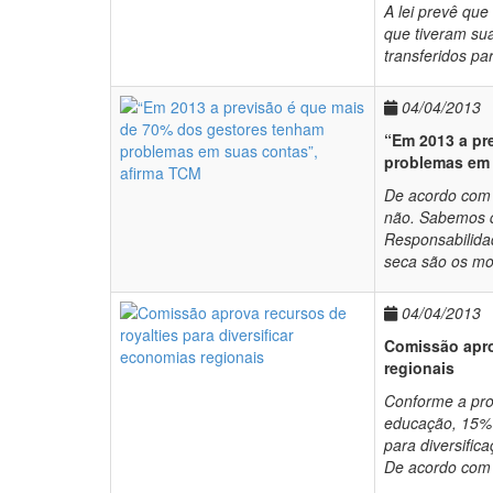
A lei prevê que
que tiveram su
transferidos pa
04/04/2013
“Em 2013 a pr
problemas em 
De acordo com 
não. Sabemos q
Responsabilida
seca são os mo
04/04/2013
Comissão apro
regionais
Conforme a pro
educação, 15% 
para diversific
De acordo com o