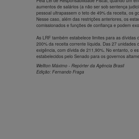
Pela Lei de Responsabilidade Fiscal, quando um ente
aumentos de salários (a não ser sob sentença judic
pessoal ultrapassem o teto de 49% da receita, os 
Nesse caso, além das restrições anteriores, os es
comissionados e funções de confiança e podem exo
As LRF também estabelece limites para as dívidas d
200% da receita corrente líquida. Das 27 unidades 
exigência, com dívida de 211,90%. No entanto, o es
estabelecidos pelo Senado para os governos altame
Wellton Máximo - Repórter da Agência Brasil
Edição: Fernando Fraga