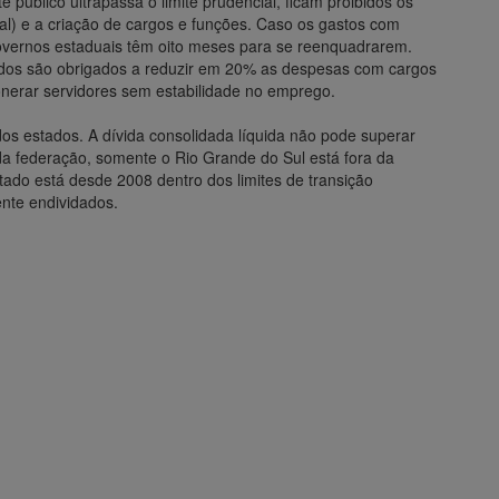
 público ultrapassa o limite prudencial, ficam proibidos os
ial) e a criação de cargos e funções. Caso os gastos com
governos estaduais têm oito meses para se reenquadrarem.
tados são obrigados a reduzir em 20% as despesas com cargos
nerar servidores sem estabilidade no emprego.
os estados. A dívida consolidada líquida não pode superar
da federação, somente o Rio Grande do Sul está fora da
tado está desde 2008 dentro dos limites de transição
nte endividados.