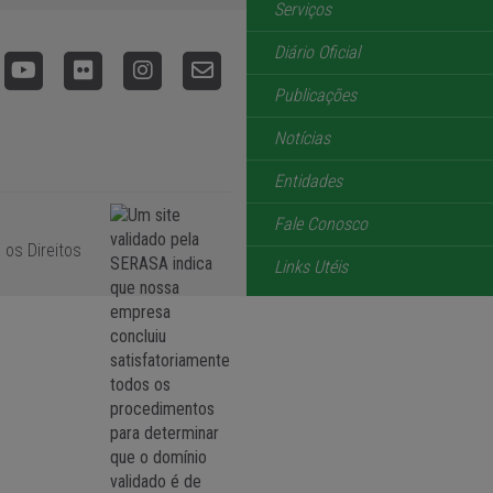
Serviços
Diário Oficial
Publicações
Notícias
Entidades
Fale Conosco
 os Direitos
Links Utéis