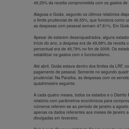
49,25% da receita comprometida com os gastos de 
Alagoas e Goiás, segundo os últimos relatórios dis
o limite prudencial de 46,55%, que funciona como 
as despesas com pessoal somam 47,81%. Em Goiás, o
Apesar de estarem desenquadrados, alguns estados
início do ano, a despesa era de 49,68% da receita 
percentual era de 49,79% no fim de 2009. Os estad
estabilizar os gastos com o funcionalismo.
Até abril, Goiás estava dentro dos limites da LRF,
pagamento de pessoal. Somente no segundo quadrime
prudencial. Na Paraíba, as despesas com os servid
quadrimestre seguinte.
A cada quatro meses, todos os estados e o Distrito
relatório com parâmetros econômicos para comprov
números referem-se ao período de janeiro a agost
apenas os dados referentes aos meses de janeiro a
divulgadas em fevereiro.