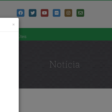
Fechar
×
o
|
Links Úteis
Notícia