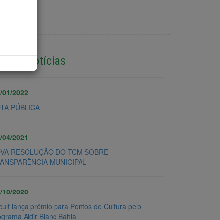
cias
utras Notícias
/01/2022
TA PÚBLICA
/04/2021
VA RESOLUÇÃO DO TCM SOBRE
ANSPARÊNCIA MUNICIPAL
/10/2020
cult lança prêmio para Pontos de Cultura pelo
ograma Aldir Blanc Bahia