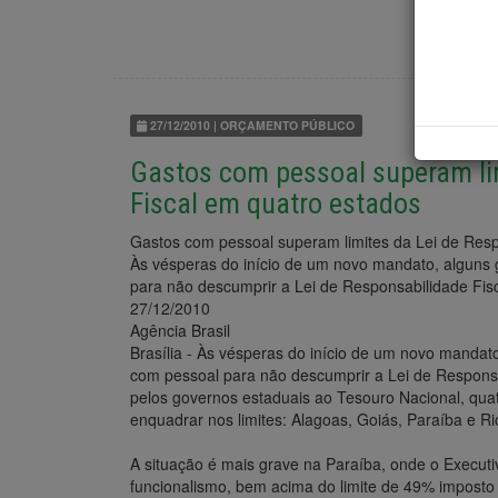
27/12/2010 | ORÇAMENTO PÚBLICO
Gastos com pessoal superam lim
Fiscal em quatro estados
Gastos com pessoal superam limites da Lei de Resp
Às vésperas do início de um novo mandato, alguns 
para não descumprir a Lei de Responsabilidade Fisc
27/12/2010
Agência Brasil
Brasília - Às vésperas do início de um novo mandat
com pessoal para não descumprir a Lei de Responsa
pelos governos estaduais ao Tesouro Nacional, qua
enquadrar nos limites: Alagoas, Goiás, Paraíba e R
A situação é mais grave na Paraíba, onde o Executi
funcionalismo, bem acima do limite de 49% imposto