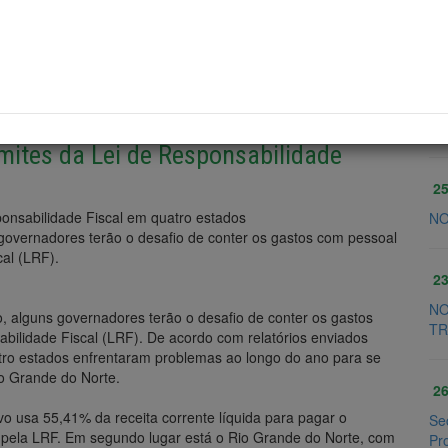
Sugerir Notícias
Voltar para Notí
O
ites da Lei de Responsabilidade
25
onsabilidade Fiscal em quatro estados
NO
governadores terão o desafio de conter os gastos com pessoal
al (LRF).
23
NO
o, alguns governadores terão o desafio de conter os gastos
TR
bilidade Fiscal (LRF). De acordo com relatórios enviados
tro estados enfrentaram problemas ao longo do ano para se
io Grande do Norte.
26
vo usa 55,41% da receita corrente líquida para pagar o
Se
 pela LRF. Em segundo lugar está o Rio Grande do Norte, com
Pr