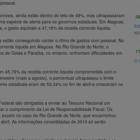
pessoal.
poníveis, ainda estão dentro do teto de 49%, mas ultrapassaram
26
uma espécie de alerta para os governos estaduais. Em Alagoas,
Es
 gasto equivale a 47,18% da receita corrente líquida.
aj
 estão conseguindo conter o ritmo de gastos com pessoal. No
corrente líquida em Alagoas. No Rio Grande do Norte, o
17
os de Goiás e Paraíba, no entanto, enfrentam dificuldades em
O 
 com 45,76% da receita corrente líquida comprometida com o
stre (maio a agosto), o percentual ultrapassou o limite
ores estaduais eram de 53,34% no fim de abril e cresceram no
 Federal são obrigados a enviar ao Tesouro Nacional um
ar o cumprimento da Lei de Responsabilidade Fiscal. Os
o, exceto no caso do Rio Grande do Norte, que encaminhou
 abril. As informações consolidadas de 2010 só serão