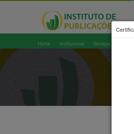
Certifi
Home
|
Institucional
|
Serviços
|
Diário O